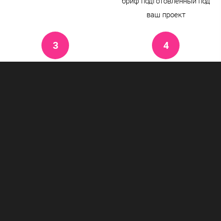
бриф подготовленный под
ваш проект
Получаете расчет и
Организация работы
договор
В течении трех-четырех
После планирования, вы уже
месяцев мы упорно
можете узнать стоимость
развиваем ваш проект и
услуги с учетом
проводим оптимизацию
формирования бюджетов